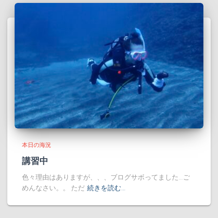
本日の海況
講習中
色々理由はありますが、、、ブログサボってました…ご
めんなさい。。 ただ
続きを読む…