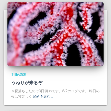
本日の海況
うねりが来るぞ
※寝落ちしたので3日朝upです。8/2のログです。 昨日の
夜は寝苦しく
続きを読む…