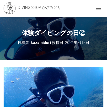
DIVING SHOP かざみどり
ナ
ビ
ゲ
ー
シ
体験ダイビングの日②
ョ
ン
投稿者:
kazamidori
投稿日:
2024年8月7日
を
切
り
替
え