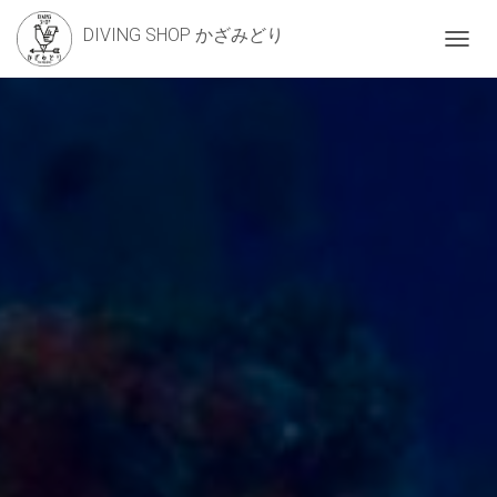
DIVING SHOP かざみどり
ナ
ビ
ゲ
ー
シ
ョ
ン
を
切
り
替
え