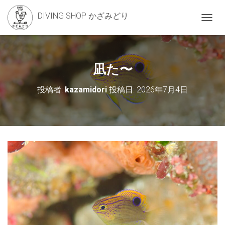
DIVING SHOP かざみどり
ナ
ビ
ゲ
ー
シ
凪た〜
ョ
ン
投稿者:
kazamidori
投稿日:
2026年7月4日
を
切
り
替
え