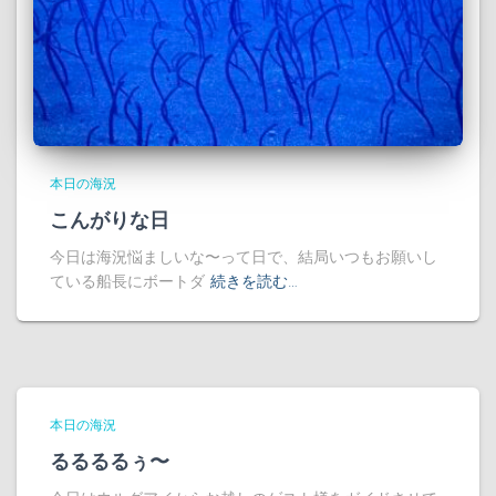
本日の海況
こんがりな日
今日は海況悩ましいな〜って日で、結局いつもお願いし
ている船長にボートダ
続きを読む…
本日の海況
るるるるぅ〜