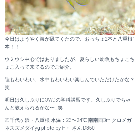
今日はようやく海が凪てくたので、おっちょ2本と八重根1
本！！
ウミウシ中心ではありましたが、夏らしい幼魚もちょこち
ょこ入って来てるのでご紹介。
陸もわいわい、水中もわいわい楽しんでいただけたかな？
笑
明日は久しぶりにOWDの学科講習です。久しぶりでちゃ
んと教えられるかな〜…笑
乙千代ヶ浜・八重根 水温：23〜24℃ 南南西3m クロメガ
ネスズメダイyg photo by H・Iさん D850