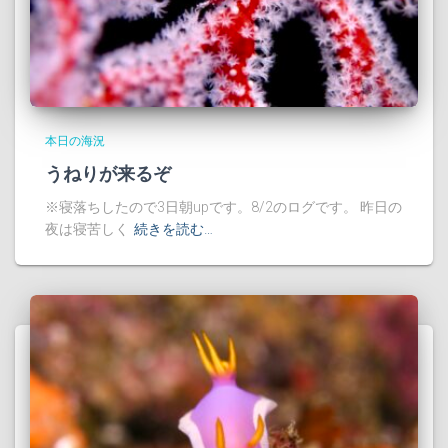
本日の海況
うねりが来るぞ
※寝落ちしたので3日朝upです。8/2のログです。 昨日の
夜は寝苦しく
続きを読む…