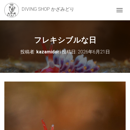
DIVING SHOP かざみどり
ナ
ビ
ゲ
ー
シ
フレキシブルな日
ョ
ン
投稿者:
kazamidori
投稿日:
2026年6月21日
を
切
り
替
え