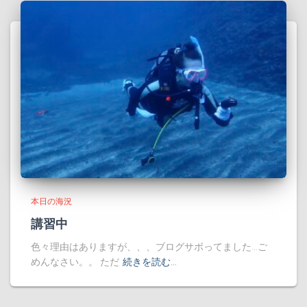
本日の海況
講習中
色々理由はありますが、、、ブログサボってました…ご
めんなさい。。 ただ
続きを読む…