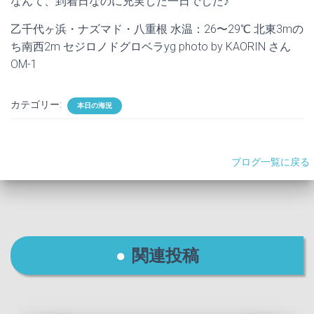
なんて、到着日なのに充実した一日でした♪
乙千代ヶ浜・ナズマド・八重根 水温：26〜29℃ 北東3mの
ち南西2m セジロノドグロベラyg photo by KAORIN さん
OM-1
カテゴリー:
本日の海況
ブログ一覧に戻る
関連投稿