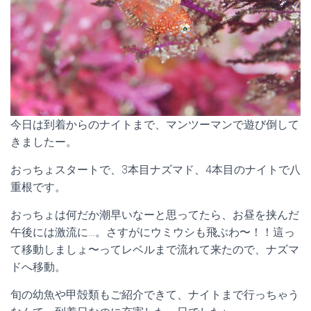
今日は到着からのナイトまで、マンツーマンで遊び倒して
きましたー。
おっちょスタートで、3本目ナズマド、4本目のナイトで八
重根です。
おっちょは何だか潮早いなーと思ってたら、お昼を挟んだ
午後には激流に…。さすがにウミウシも飛ぶわ〜！！這っ
て移動しましょ〜ってレベルまで流れて来たので、ナズマ
ドへ移動。
旬の幼魚や甲殻類もご紹介できて、ナイトまで行っちゃう