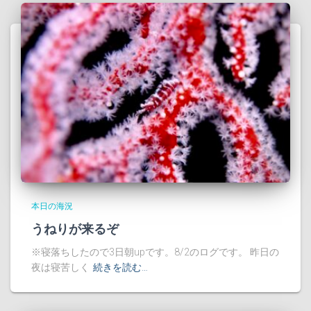
本日の海況
うねりが来るぞ
※寝落ちしたので3日朝upです。8/2のログです。 昨日の
夜は寝苦しく
続きを読む…