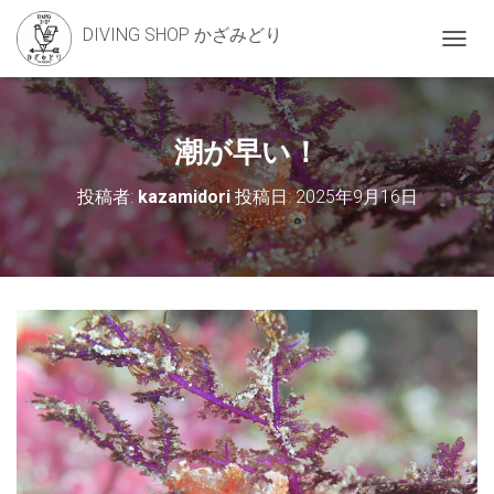
DIVING SHOP かざみどり
ナ
ビ
ゲ
ー
シ
潮が早い！
ョ
ン
投稿者:
kazamidori
投稿日:
2025年9月16日
を
切
り
替
え