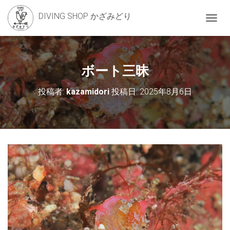
DIVING SHOP かざみどり
ナ
ビ
ゲ
ー
シ
ボート三昧
ョ
ン
投稿者:
kazamidori
投稿日:
2025年8月6日
を
切
り
替
え