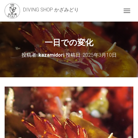
DIVING SHOP かざみどり
ナ
ビ
ゲ
ー
シ
一日での変化
ョ
ン
投稿者:
kazamidori
投稿日:
2025年3月10日
を
切
り
替
え