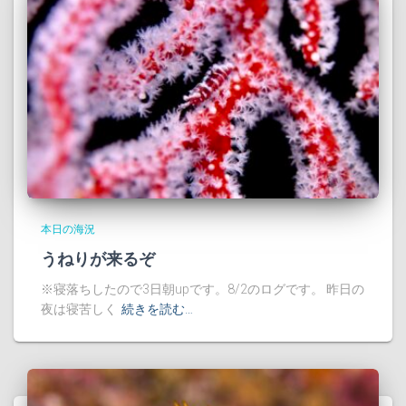
本日の海況
うねりが来るぞ
※寝落ちしたので3日朝upです。8/2のログです。 昨日の
夜は寝苦しく
続きを読む…