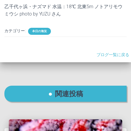
乙千代ヶ浜・ナズマド 水温：18℃ 北東5m ノトアリモウ
ミウシ photo by YUZU さん
カテゴリー:
本日の海況
ブログ一覧に戻る
関連投稿