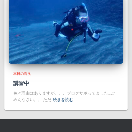
本日の海況
講習中
色々理由はありますが、、、ブログサボってました…ご
めんなさい。。 ただ
続きを読む…