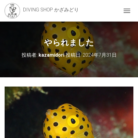
DIVING SHOP かざみどり
ナ
ビ
ゲ
ー
シ
やられました
ョ
ン
投稿者:
kazamidori
投稿日:
2024年7月31日
を
切
り
替
え