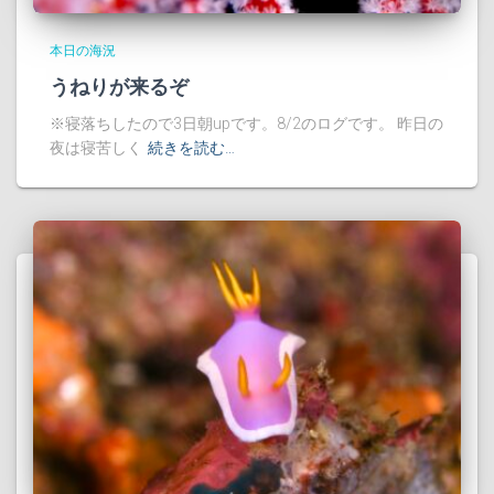
本日の海況
うねりが来るぞ
※寝落ちしたので3日朝upです。8/2のログです。 昨日の
夜は寝苦しく
続きを読む…