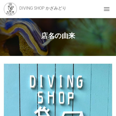
DIVING SHOP かざみどり
ナ
ビ
ゲ
ー
シ
店名の由来
ョ
ン
を
切
り
替
え